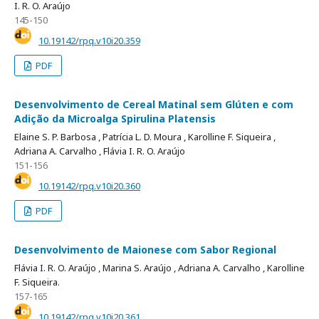
I. R. O. Araújo
145-150
10.19142/rpq.v10i20.359
PDF
Desenvolvimento de Cereal Matinal sem Glúten e com
Adição da Microalga Spirulina Platensis
Elaine S. P. Barbosa ,
Patrícia L. D. Moura ,
Karolline F. Siqueira ,
Adriana A. Carvalho ,
Flávia I. R. O. Araújo
151-156
10.19142/rpq.v10i20.360
PDF
Desenvolvimento de Maionese com Sabor Regional
Flávia I. R. O. Araújo ,
Marina S. Araújo ,
Adriana A. Carvalho ,
Karolline
F. Siqueira.
157-165
10.19142/rpq.v10i20.361