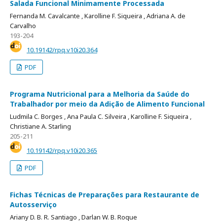
Salada Funcional Minimamente Processada
Fernanda M. Cavalcante ,
Karolline F. Siqueira ,
Adriana A. de
Carvalho
193-204
10.19142/rpq.v10i20.364
PDF
Programa Nutricional para a Melhoria da Saúde do
Trabalhador por meio da Adição de Alimento Funcional
Ludmila C. Borges ,
Ana Paula C. Silveira ,
Karolline F. Siqueira ,
Christiane A. Starling
205-211
10.19142/rpq.v10i20.365
PDF
Fichas Técnicas de Preparações para Restaurante de
Autosserviço
Ariany D. B. R. Santiago ,
Darlan W. B. Roque