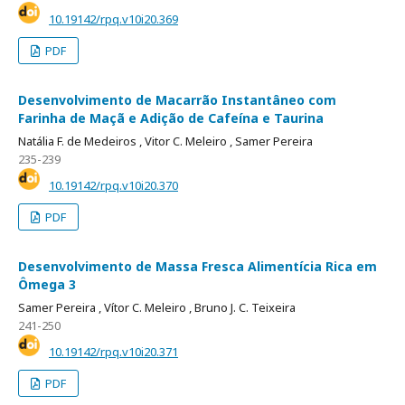
10.19142/rpq.v10i20.369
PDF
Desenvolvimento de Macarrão Instantâneo com
Farinha de Maçã e Adição de Cafeína e Taurina
Natália F. de Medeiros ,
Vitor C. Meleiro ,
Samer Pereira
235-239
10.19142/rpq.v10i20.370
PDF
Desenvolvimento de Massa Fresca Alimentícia Rica em
Ômega 3
Samer Pereira ,
Vítor C. Meleiro ,
Bruno J. C. Teixeira
241-250
10.19142/rpq.v10i20.371
PDF