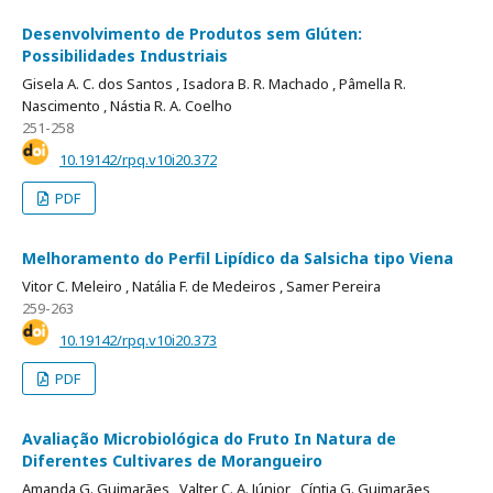
Desenvolvimento de Produtos sem Glúten:
Possibilidades Industriais
Gisela A. C. dos Santos ,
Isadora B. R. Machado ,
Pâmella R.
Nascimento ,
Nástia R. A. Coelho
251-258
10.19142/rpq.v10i20.372
PDF
Melhoramento do Perfil Lipídico da Salsicha tipo Viena
Vitor C. Meleiro ,
Natália F. de Medeiros ,
Samer Pereira
259-263
10.19142/rpq.v10i20.373
PDF
Avaliação Microbiológica do Fruto In Natura de
Diferentes Cultivares de Morangueiro
Amanda G. Guimarães ,
Valter C. A. Júnior ,
Cíntia G. Guimarães ,