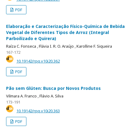
PDF
Elaboração e Caracterização Físico-Química de Bebida
Vegetal de Diferentes Tipos de Arroz (Integral
Parboilizado e Quirera)
Raíza C. Fonseca ,
Flávia I. R. O. Araújo ,
Karolline F. Siqueira
167-172
10.19142/rpq.v10i20.362
PDF
Pão sem Glúten: Busca por Novos Produtos
Vilmara A. Franco ,
Flávio A. Silva
173-191
10.19142/rpq.v10i20.363
PDF