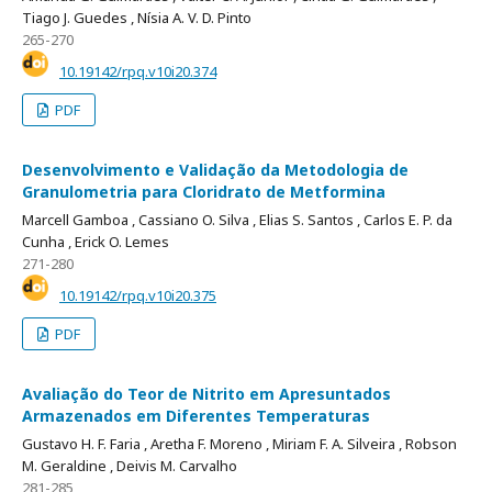
Tiago J. Guedes ,
Nísia A. V. D. Pinto
265-270
10.19142/rpq.v10i20.374
PDF
Desenvolvimento e Validação da Metodologia de
Granulometria para Cloridrato de Metformina
Marcell Gamboa ,
Cassiano O. Silva ,
Elias S. Santos ,
Carlos E. P. da
Cunha ,
Erick O. Lemes
271-280
10.19142/rpq.v10i20.375
PDF
Avaliação do Teor de Nitrito em Apresuntados
Armazenados em Diferentes Temperaturas
Gustavo H. F. Faria ,
Aretha F. Moreno ,
Miriam F. A. Silveira ,
Robson
M. Geraldine ,
Deivis M. Carvalho
281-285