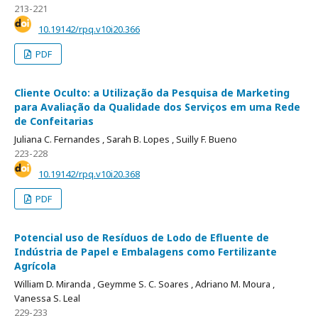
213-221
10.19142/rpq.v10i20.366
PDF
Cliente Oculto: a Utilização da Pesquisa de Marketing
para Avaliação da Qualidade dos Serviços em uma Rede
de Confeitarias
Juliana C. Fernandes ,
Sarah B. Lopes ,
Suilly F. Bueno
223-228
10.19142/rpq.v10i20.368
PDF
Potencial uso de Resíduos de Lodo de Efluente de
Indústria de Papel e Embalagens como Fertilizante
Agrícola
William D. Miranda ,
Geymme S. C. Soares ,
Adriano M. Moura ,
Vanessa S. Leal
229-233