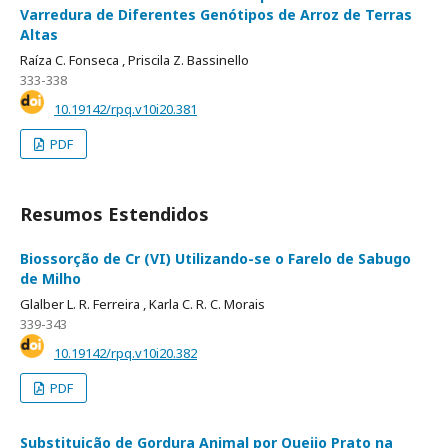
Varredura de Diferentes Genótipos de Arroz de Terras
Altas
Raíza C. Fonseca ,
Priscila Z. Bassinello
333-338
10.19142/rpq.v10i20.381
PDF
Resumos Estendidos
Biossorção de Cr (VI) Utilizando-se o Farelo de Sabugo
de Milho
Glalber L. R. Ferreira ,
Karla C. R. C. Morais
339-343
10.19142/rpq.v10i20.382
PDF
Substituição de Gordura Animal por Queijo Prato na