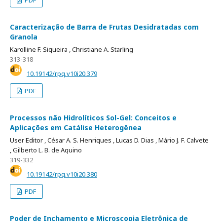
PDF
Caracterização de Barra de Frutas Desidratadas com
Granola
Karolline F. Siqueira ,
Christiane A. Starling
313-318
10.19142/rpq.v10i20.379
PDF
Processos não Hidrolíticos Sol-Gel: Conceitos e
Aplicações em Catálise Heterogênea
User Editor ,
César A. S. Henriques ,
Lucas D. Dias ,
Mário J. F. Calvete
,
Gilberto L. B. de Aquino
319-332
10.19142/rpq.v10i20.380
PDF
Poder de Inchamento e Microscopia Eletrônica de