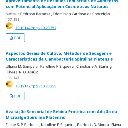
Aproveitamento de Resíduos Industriais de Alimentos
com Potencial Aplicação em Cosméticos Naturais
Nathalia Pedroso Barbosa ,
Edemilson Cardoso da Conceição
127-131
10.19142/rpq.v10i20.357
PDF
Aspectos Gerais de Cultivo, Métodos de Secagem e
Características da Cianobacteria Spirulina Platensis
Ulliana M. Sampaio ,
Karolline F. Siqueira ,
Christiane A. Starling ,
Flávia I. R. O. Araújo
133-143
10.19142/rpq.v10i20.358
PDF
Avaliação Sensorial de Bebida Proteica com Adição da
Microalga Spirulina Platensis
Elaine S. P. Barbosa ,
Karolline F. Siqueira ,
Patrícia L. D. Moura ,
Flávia