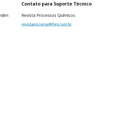
Contato para Suporte Técnico
undim
Revista Processos Químicos
revistapq.senai@fieg.com.br