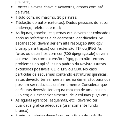
palavras;
Conter Palavras-chave e Keywords, ambos com até 3
palavras;
Título com, no máximo, 20 palavras;
Titulação do autor (créditos). Dados pessoais do autor:
endereço, telefone, e-mail;
As figuras, tabelas, esquemas etc. devem ser colocados
após as referências e devidamente identificados. Se
escaneados, devem ser em alta resolução (800 dpi/
bitmap para traços) com extensão TIF ou JPEG. As
fotos ou desenhos com cor (300 dpi/grayscale) devem
ser enviados com extensão tif/jpg, para não termos
problemas ao aplicá-las no padrão da Revista. Outras
extensões possíveis: CDR, EPS ou CDX. No caso
particular de esquemas contendo estruturas químicas,
estas deverão ter sempre a mesma dimensão, para que
possam ser reduzidas uniformemente. Considerar que
as figuras deverão ter largura máxima de uma coluna
(8,5 cm) ou, excepcionalmente, de 2 colunas (17,5 cm).
As figuras (gráficos, esquemas, etc.) deverão ter
qualidade gráfica adequada (usar somente fundo
branco).
A primeira página deverá conter o título do trabalho,