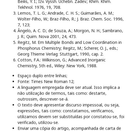
Beilis, Y. I.; Izv. Vyssh. Uchebn. Zadev.; Khim. Khim.
Tekhnol. 1976, 19, 708.
Lemos, T. L. G.; Andrade, C. H. S.; Guimarães, A. M.;
Wolter-Filho, W.; Braz-Filho, R.; J. Braz. Chem. Soc. 1996,
7, 123;
Ângelo, A. C. D.; de Souza, A.; Morgon, N. H.; Sambrano,
J. R.; Quim. Nova 2001, 24, 473.
Regitz, M. Em Multiple Bonds and Low Coordination in
Phosphorus Chemistry; Regitz, M.; Scherer, O. J., eds.;
Georg Thieme Verlag: Stuttgart, 1990, cap. 2.
Cotton, F.A.: Wilkinson, G.; Advanced Inorganic
Chemistry, 5th ed., Wiley: New York, 1988.
Espaço duplo entre linhas;
Fonte: Times New Roman 12;
A linguagem empregada deve ser atual. Isso implica a
não utilização de termos, tais como: destarte,
outrossim, descrever-se-á.
O texto deve apresentar discurso impessoal, ou seja,
expressões, tais como: constatamos, verificamos,
utilizamos devem ser substituídas por constatou-se, foi
verificado, utilizou-se.
Enviar uma cópia do artigo, acompanhada de carta de