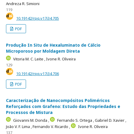
Andreza R. Simioni
119
10.19142/rpq.v17i34.705
PDF
Produção In Situ de Hexaluminato de Cálcio
Microporoso por Moldagem Direta
Vitoria M. C. Leite ,
Ivone R. Oliveira
129
10.19142/rpq.v17i34.706
PDF
Caracterização de Nanocompósitos Poliméricos
Reforçados com Grafeno: Estudo das Propriedades e
Processos de Mistura
Giovanni M. Donda ,
Fernando S. Ortega ,
Gabriel D. Xavier ,
João V. F. Lima ,
Fernando V. Ricardo ,
Ivone R. Oliveira
137