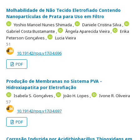
Molhabilidade de Não Tecido Eletrofiado Contendo
Nanopartículas de Prata para Uso em Filtro
Yoshio Manoel Nunes Shimada ,
Daniele Cristina Silva ,
Gabriel Costa Bustamante ,
Ângela Aparecida Vieira ,
Erika
Peterson Gonçalves ,
Lucia Vieira
51
10.19142/rpq.v17i34.696
PDF
Produção de Membranas no Sistema PVA -
Hidroxiapatita por Eletrofiação
Isabela S. Gonçalves ,
João H. Lopes ,
Ivone R. Oliveira
57
10.19142/rpq.v17i34.697
PDF
Corrosão Induzida por Acidithiobacillus Thiooxidans em