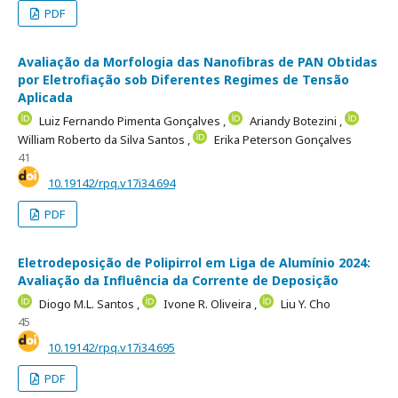
PDF
Avaliação da Morfologia das Nanofibras de PAN Obtidas
por Eletrofiação sob Diferentes Regimes de Tensão
Aplicada
Luiz Fernando Pimenta Gonçalves ,
Ariandy Botezini ,
William Roberto da Silva Santos ,
Erika Peterson Gonçalves
41
10.19142/rpq.v17i34.694
PDF
Eletrodeposição de Polipirrol em Liga de Alumínio 2024:
Avaliação da Influência da Corrente de Deposição
Diogo M.L. Santos ,
Ivone R. Oliveira ,
Liu Y. Cho
45
10.19142/rpq.v17i34.695
PDF