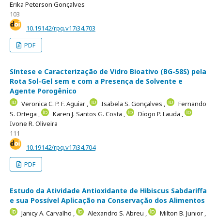
Erika Peterson Gonçalves
103
10.19142/rpq.v17i34.703
PDF
Síntese e Caracterização de Vidro Bioativo (BG-58S) pela
Rota Sol-Gel sem e com a Presença de Solvente e
Agente Porogênico
Veronica C. P. F. Aguiar ,
Isabela S. Gonçalves ,
Fernando
S. Ortega ,
Karen J. Santos G. Costa ,
Diogo P. Lauda ,
Ivone R. Oliveira
111
10.19142/rpq.v17i34.704
PDF
Estudo da Atividade Antioxidante de Hibiscus Sabdariffa
e sua Possível Aplicação na Conservação dos Alimentos
Janicy A. Carvalho ,
Alexandro S. Abreu ,
Milton B. Junior ,