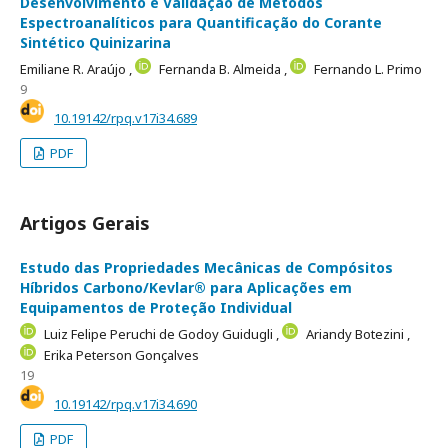
Desenvolvimento e Validação de Métodos
Espectroanalíticos para Quantificação do Corante
Sintético Quinizarina
Emiliane R. Araújo ,
Fernanda B. Almeida ,
Fernando L. Primo
9
10.19142/rpq.v17i34.689
PDF
Artigos Gerais
Estudo das Propriedades Mecânicas de Compósitos
Híbridos Carbono/Kevlar® para Aplicações em
Equipamentos de Proteção Individual
Luiz Felipe Peruchi de Godoy Guidugli ,
Ariandy Botezini ,
Erika Peterson Gonçalves
19
10.19142/rpq.v17i34.690
PDF