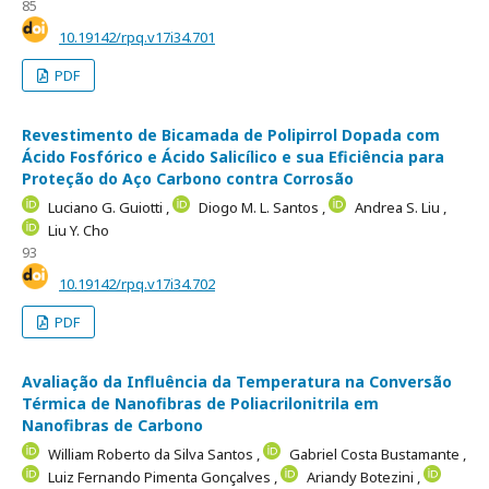
85
10.19142/rpq.v17i34.701
PDF
Revestimento de Bicamada de Polipirrol Dopada com
Ácido Fosfórico e Ácido Salicílico e sua Eficiência para
Proteção do Aço Carbono contra Corrosão
Luciano G. Guiotti ,
Diogo M. L. Santos ,
Andrea S. Liu ,
Liu Y. Cho
93
10.19142/rpq.v17i34.702
PDF
Avaliação da Influência da Temperatura na Conversão
Térmica de Nanofibras de Poliacrilonitrila em
Nanofibras de Carbono
William Roberto da Silva Santos ,
Gabriel Costa Bustamante ,
Luiz Fernando Pimenta Gonçalves ,
Ariandy Botezini ,