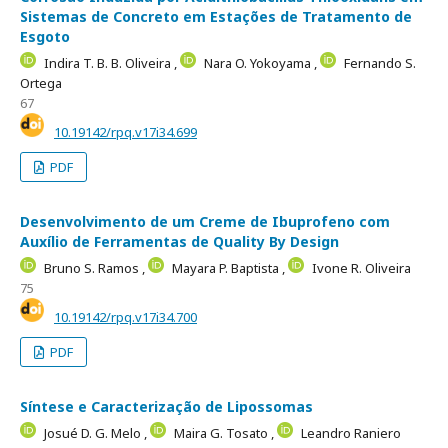
Sistemas de Concreto em Estações de Tratamento de
Esgoto
Indira T. B. B. Oliveira ,
Nara O. Yokoyama ,
Fernando S.
Ortega
67
10.19142/rpq.v17i34.699
PDF
Desenvolvimento de um Creme de Ibuprofeno com
Auxílio de Ferramentas de Quality By Design
Bruno S. Ramos ,
Mayara P. Baptista ,
Ivone R. Oliveira
75
10.19142/rpq.v17i34.700
PDF
Síntese e Caracterização de Lipossomas
Josué D. G. Melo ,
Maira G. Tosato ,
Leandro Raniero