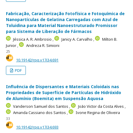
Fabricação, Caracterização Fotofísica e Fotoquímica de
Nanopartículas de Gelatina Carregadas com Azul de
Toluidina para Material Nanoestruturado Promissor
para Sistema de Liberação de Fármacos
Jéssica A. R. Ambrosio ,
Janicy A. Carvalho ,
Milton B.
Junior ,
Andreza R. Simioni
25
10.19142/rpq.v17i34.691
PDF
Influência de Dispersantes e Materiais Coloidais nas
Propriedades de Superfície de Partículas de Hidróxido
de Alumínio (Boemita) em Suspensão Aquosa
Vanderson Samuel dos Santos ,
João Victor da Costa Alves ,
Amanda Cassiano dos Santos ,
Ivone Regina de Oliveira
33
10.19142/rpq.v17i34.693