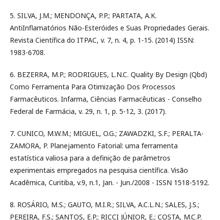
5. SILVA, J.M.; MENDONÇA, P.P.; PARTATA, A.K.
AntiInflamatórios Não-Esteróides e Suas Propriedades Gerais.
Revista Científica do ITPAC, v. 7, n. 4, p. 1-15. (2014) ISSN:
1983-6708.
6. BEZERRA, M.P.; RODRIGUES, L.N.C. Quality By Design (Qbd)
Como Ferramenta Para Otimização Dos Processos
Farmacêuticos. Infarma, Ciências Farmacêuticas - Conselho
Federal de Farmácia, v. 29, n. 1, p. 5-12, 3. (2017).
7. CUNICO, M.W.M.; MIGUEL, O.G.; ZAWADZKI, S.F.; PERALTA-
ZAMORA, P. Planejamento Fatorial: uma ferramenta
estatística valiosa para a definição de parâmetros
experimentais empregados na pesquisa científica. Visão
Acadêmica, Curitiba, v.9, n.1, Jan. - Jun./2008 - ISSN 1518-5192.
8. ROSÁRIO, M.S.; GAUTO, M.I.R.; SILVA, A.C.L.N.; SALES, J.S.;
PEREIRA, F.S.; SANTOS, E.P.; RICCI JÚNIOR, E.; COSTA, M.C.P.