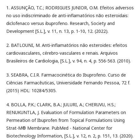
1. ASSUNÇÃO, T.C.; RODRIGUES JUNIOR, O.M. Efeitos adversos
no uso indiscriminado de anti-inflamatórios não esteroidais:
diclofenaco versus ibuprofeno. Research, Society and
Development [S.L.], v. 11, n. 13, p. 1-10, 12. (2022).
2. BATLOUNI, M. Anti-inflamatórios não esteroides: efeitos
cardiovasculares, cérebro-vasculares e renais. Arquivos
Brasileiros de Cardiologia, [S.L.], v. 94, n. 4, p. 556-563. (2010).
3. SEABRA, C.I.R. Farmacocinética do Ibuprofeno. Curso de
Ciências Farmacêuticas, Universidade Fernando Pessoa, 72 f.
(2015) HDL: 10284/5305.
4. BOLLA, P.K.; CLARK, B.A.; JULURI, A.; CHERUVU, H.S.;
RENUKUNTLA, J. Evaluation of Formulation Parameters on
Permeation of Ibuprofen from Topical Formulations Using
Strat-M® Membrane. PubMed - National Center for
Biotechnology Information, [S.L.], v. 12, n. 2, p. 151, 13. (2020).