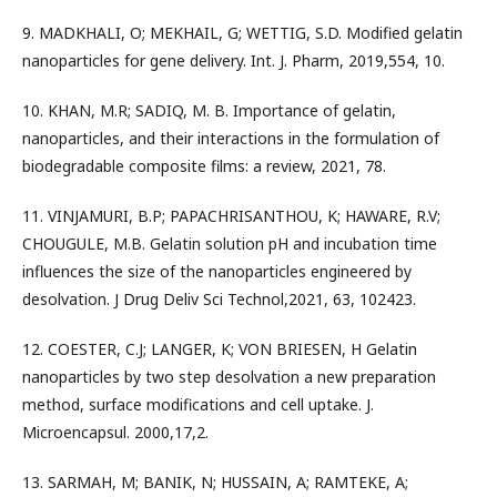
9. MADKHALI, O; MEKHAIL, G; WETTIG, S.D. Modified gelatin
nanoparticles for gene delivery. Int. J. Pharm, 2019,554, 10.
10. KHAN, M.R; SADIQ, M. B. Importance of gelatin,
nanoparticles, and their interactions in the formulation of
biodegradable composite films: a review, 2021, 78.
11. VINJAMURI, B.P; PAPACHRISANTHOU, K; HAWARE, R.V;
CHOUGULE, M.B. Gelatin solution pH and incubation time
influences the size of the nanoparticles engineered by
desolvation. J Drug Deliv Sci Technol,2021, 63, 102423.
12. COESTER, C.J; LANGER, K; VON BRIESEN, H Gelatin
nanoparticles by two step desolvation a new preparation
method, surface modifications and cell uptake. J.
Microencapsul. 2000,17,2.
13. SARMAH, M; BANIK, N; HUSSAIN, A; RAMTEKE, A;