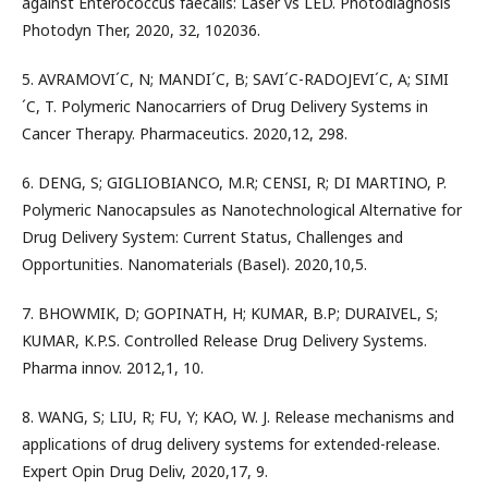
against Enterococcus faecalis: Laser vs LED. Photodiagnosis
Photodyn Ther, 2020, 32, 102036.
5. AVRAMOVI´C, N; MANDI´C, B; SAVI´C-RADOJEVI´C, A; SIMI
´C, T. Polymeric Nanocarriers of Drug Delivery Systems in
Cancer Therapy. Pharmaceutics. 2020,12, 298.
6. DENG, S; GIGLIOBIANCO, M.R; CENSI, R; DI MARTINO, P.
Polymeric Nanocapsules as Nanotechnological Alternative for
Drug Delivery System: Current Status, Challenges and
Opportunities. Nanomaterials (Basel). 2020,10,5.
7. BHOWMIK, D; GOPINATH, H; KUMAR, B.P; DURAIVEL, S;
KUMAR, K.P.S. Controlled Release Drug Delivery Systems.
Pharma innov. 2012,1, 10.
8. WANG, S; LIU, R; FU, Y; KAO, W. J. Release mechanisms and
applications of drug delivery systems for extended-release.
Expert Opin Drug Deliv, 2020,17, 9.