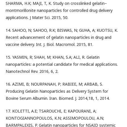
SHARMA, H.K; MAJI, T, K. Study on crosslinked gelatin–
montmorillonite nanoparticles for controlled drug delivery
applications. J Mater Sci. 2015, 50.
14. SAHOO, N; SAHOO, R.K; BISWAS, N; GUHA, A; KUOTSU, K.
Recent advancement of gelatin nanoparticles in drug and
vaccine delivery. Int. J. Biol. Macromol. 2015, 81.
15. YASMIN, R; SHAH, M; KHAN, S.A; ALI, R. Gelatin
nanoparticles: a potential candidate for medical applications.
Nanotechnol Rev. 2016, 6, 2.
16. AZIMI, B; NOURPANAH, P; RABIEE, M; ARBAB, S.
Producing Gelatin Nanoparticles as Delivery System for
Bovine Serum Albumin. Iran. Biomed. J. 2014,18, 1, 2014.
17. KOLETTI, A.E; TSAROUCHI, E; KAPOURANI, A;
KONTOGIANNOPOULOS, K.N; ASSIMOPOULOU, A.N;
BARMPALEXIS, P. Gelatin nanoparticles for NSAID systemic