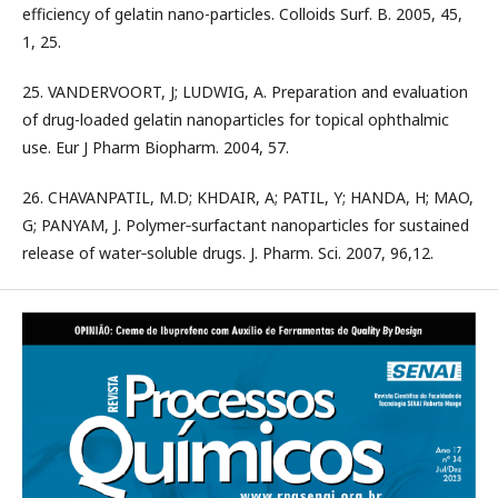
efficiency of gelatin nano-particles. Colloids Surf. B. 2005, 45,
1, 25.
25. VANDERVOORT, J; LUDWIG, A. Preparation and evaluation
of drug-loaded gelatin nanoparticles for topical ophthalmic
use. Eur J Pharm Biopharm. 2004, 57.
26. CHAVANPATIL, M.D; KHDAIR, A; PATIL, Y; HANDA, H; MAO,
G; PANYAM, J. Polymer‐surfactant nanoparticles for sustained
release of water‐soluble drugs. J. Pharm. Sci. 2007, 96,12.