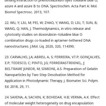
binding interaction of phenothiazinium dyes toluidine blue O,
azure A and azure B to DNA. Spectrochim. Acta Part A: Mol.
Biomol Spectrosc. 2013, 107.
22. WU, Y; LIU, M; PEI, W; ZHAO, Y; WANG, D; LIU, T; SUN, B;
WANG, Q; HAN, J. Thermodynamics, in vitro release and
cytotoxity studies on doxorubicin–toluidine blue O
combination drugs co-loaded in aptamer-tethered DNA
nanostructures. J.Mol. Liq. 2020, 320, 114390.
23. CARVALHO, J.A; ABREU, A, S; FERREIRA, V.T.P; GONÇALVES,
E.P; TEDESCO, C; PINTO, J.G; FERREIRASTRIXINO,, J;
BELTRAME JUNIOR, M; SIMIONI, A.S. Preparation of Gelatin
Nanoparticles by Two Step Desolvation Method for
Application in Photodynamic Therapy. J. Biomater. Sci. Polym.
Ed. 2018, 29, 11.
24. SAXENA, A; SACHIN, K; BOHIDAR, H.B; VERMA, A.K. Effect
of molecular weight heterogeneity on drug encapsulation