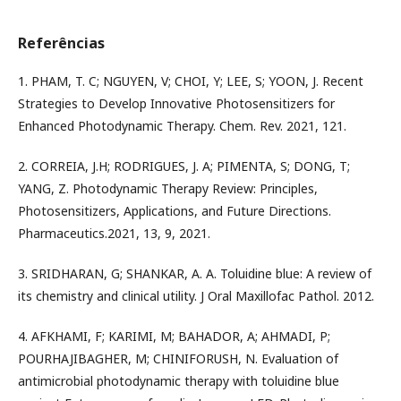
Referências
1. PHAM, T. C; NGUYEN, V; CHOI, Y; LEE, S; YOON, J. Recent
Strategies to Develop Innovative Photosensitizers for
Enhanced Photodynamic Therapy. Chem. Rev. 2021, 121.
2. CORREIA, J.H; RODRIGUES, J. A; PIMENTA, S; DONG, T;
YANG, Z. Photodynamic Therapy Review: Principles,
Photosensitizers, Applications, and Future Directions.
Pharmaceutics.2021, 13, 9, 2021.
3. SRIDHARAN, G; SHANKAR, A. A. Toluidine blue: A review of
its chemistry and clinical utility. J Oral Maxillofac Pathol. 2012.
4. AFKHAMI, F; KARIMI, M; BAHADOR, A; AHMADI, P;
POURHAJIBAGHER, M; CHINIFORUSH, N. Evaluation of
antimicrobial photodynamic therapy with toluidine blue