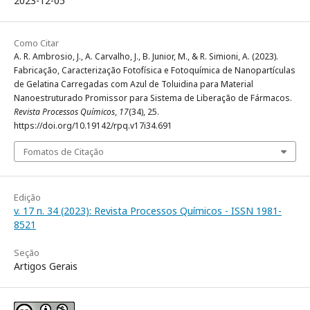
2023-12-05
Como Citar
A. R. Ambrosio, J., A. Carvalho, J., B. Junior, M., & R. Simioni, A. (2023).
Fabricação, Caracterização Fotofísica e Fotoquímica de Nanopartículas
de Gelatina Carregadas com Azul de Toluidina para Material
Nanoestruturado Promissor para Sistema de Liberação de Fármacos.
Revista Processos Químicos
,
17
(34), 25.
https://doi.org/10.19142/rpq.v17i34.691
Fomatos de Citação
Edição
v. 17 n. 34 (2023): Revista Processos Químicos - ISSN 1981-
8521
Seção
Artigos Gerais