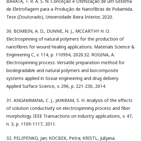
BARATA, T. R. A. S. N. Conceção e Otimização de um Sistema
de Eletrofiagem para a Produção de Nanofibras de Poliamida.
Tese (Doutorado), Universidade Beira Interior, 2020.
30. BOMBIN, A. D., DUNNE, N. J., MCCARTHY H. O.
Electrospinning of natural polymers for the production of
nanofibres for wound healing applications. Materials Science &
Engineering C, v. 114, p. 110994, 2020.32. ROGINA, A.
Electrospinning process: Versatile preparation method for
biodegradable and natural polymers and biocomposite
systems applied in tissue engineering and drug delivery.
Applied Surface Science, v. 296, p. 221-230, 2014.
31. ANGAMMANA, C. J., JAYARAM, S. H. Analysis of the effects
of solution conductivity on electrospinning process and fiber
morphology. IEEE Transactions on industry applications, v. 47,
n. 3, p. 1109-1117, 2011.
32. PELIPENKO, Jan; KOCBEK, Petra; KRISTL, Julijana.