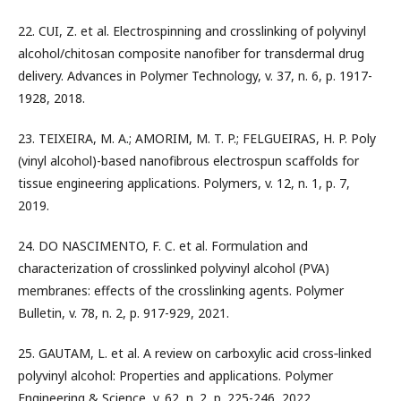
22. CUI, Z. et al. Electrospinning and crosslinking of polyvinyl
alcohol/chitosan composite nanofiber for transdermal drug
delivery. Advances in Polymer Technology, v. 37, n. 6, p. 1917-
1928, 2018.
23. TEIXEIRA, M. A.; AMORIM, M. T. P.; FELGUEIRAS, H. P. Poly
(vinyl alcohol)-based nanofibrous electrospun scaffolds for
tissue engineering applications. Polymers, v. 12, n. 1, p. 7,
2019.
24. DO NASCIMENTO, F. C. et al. Formulation and
characterization of crosslinked polyvinyl alcohol (PVA)
membranes: effects of the crosslinking agents. Polymer
Bulletin, v. 78, n. 2, p. 917-929, 2021.
25. GAUTAM, L. et al. A review on carboxylic acid cross‐linked
polyvinyl alcohol: Properties and applications. Polymer
Engineering & Science, v. 62, n. 2, p. 225-246, 2022.