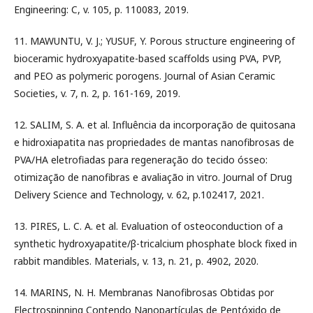
Engineering: C, v. 105, p. 110083, 2019.
11. MAWUNTU, V. J.; YUSUF, Y. Porous structure engineering of
bioceramic hydroxyapatite-based scaffolds using PVA, PVP,
and PEO as polymeric porogens. Journal of Asian Ceramic
Societies, v. 7, n. 2, p. 161-169, 2019.
12. SALIM, S. A. et al. Influência da incorporação de quitosana
e hidroxiapatita nas propriedades de mantas nanofibrosas de
PVA/HA eletrofiadas para regeneração do tecido ósseo:
otimização de nanofibras e avaliação in vitro. Journal of Drug
Delivery Science and Technology, v. 62, p.102417, 2021.
13. PIRES, L. C. A. et al. Evaluation of osteoconduction of a
synthetic hydroxyapatite/β-tricalcium phosphate block fixed in
rabbit mandibles. Materials, v. 13, n. 21, p. 4902, 2020.
14. MARINS, N. H. Membranas Nanofibrosas Obtidas por
Electrospinning Contendo Nanopartículas de Pentóxido de