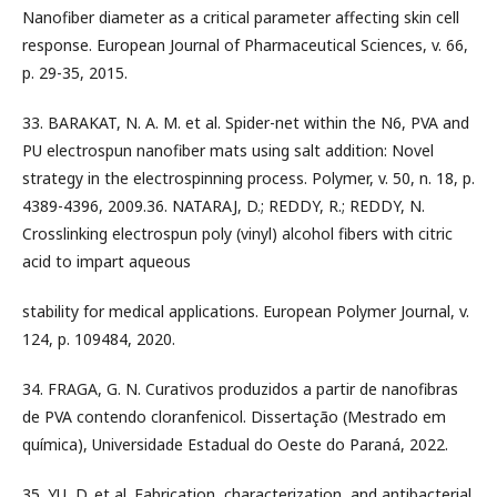
Nanofiber diameter as a critical parameter affecting skin cell
response. European Journal of Pharmaceutical Sciences, v. 66,
p. 29-35, 2015.
33. BARAKAT, N. A. M. et al. Spider-net within the N6, PVA and
PU electrospun nanofiber mats using salt addition: Novel
strategy in the electrospinning process. Polymer, v. 50, n. 18, p.
4389-4396, 2009.36. NATARAJ, D.; REDDY, R.; REDDY, N.
Crosslinking electrospun poly (vinyl) alcohol fibers with citric
acid to impart aqueous
stability for medical applications. European Polymer Journal, v.
124, p. 109484, 2020.
34. FRAGA, G. N. Curativos produzidos a partir de nanofibras
de PVA contendo cloranfenicol. Dissertação (Mestrado em
química), Universidade Estadual do Oeste do Paraná, 2022.
35. YU, D. et al. Fabrication, characterization, and antibacterial