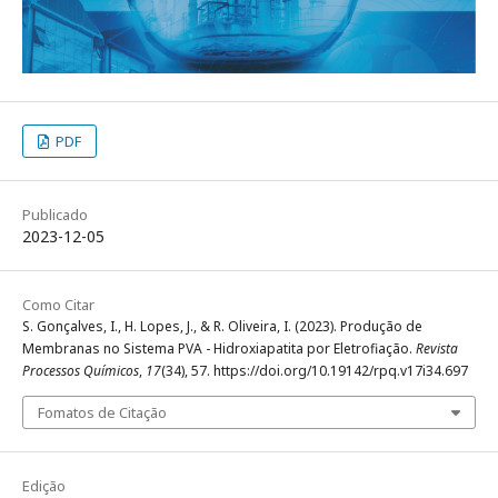
PDF
Publicado
2023-12-05
Como Citar
S. Gonçalves, I., H. Lopes, J., & R. Oliveira, I. (2023). Produção de
Membranas no Sistema PVA - Hidroxiapatita por Eletrofiação.
Revista
Processos Químicos
,
17
(34), 57. https://doi.org/10.19142/rpq.v17i34.697
Fomatos de Citação
Edição