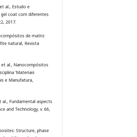
et al., Estudo e
 gel coat com diferentes
22, 2017.
nocompósitos de matriz
ite natural, Revista
S., et al., Nanocompósitos
ciplina ‘Materiais
is e Manufatura,
t al., Fundamental aspects
ce and Technology, v. 66,
sites: Structure, phase