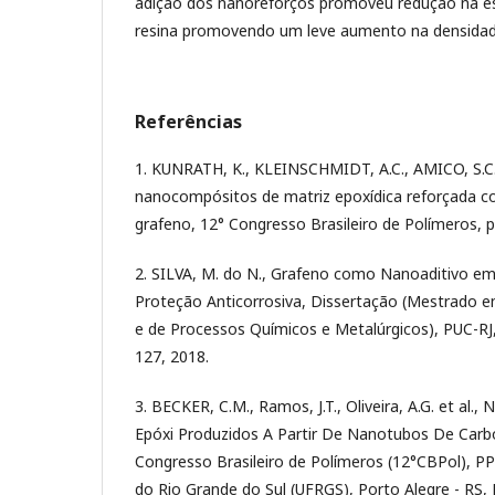
adição dos nanoreforços promoveu redução na es
resina promovendo um leve aumento na densida
Referências
1. KUNRATH, K., KLEINSCHMIDT, A.C., AMICO, S.C.
nanocompósitos de matriz epoxídica reforçada 
grafeno, 12° Congresso Brasileiro de Polímeros, p
2. SILVA, M. do N., Grafeno como Nanoaditivo e
Proteção Anticorrosiva, Dissertação (Mestrado e
e de Processos Químicos e Metalúrgicos), PUC-RJ, R
127, 2018.
3. BECKER, C.M., Ramos, J.T., Oliveira, A.G. et al
Epóxi Produzidos A Partir De Nanotubos De Carb
Congresso Brasileiro de Polímeros (12°CBPol), P
do Rio Grande do Sul (UFRGS), Porto Alegre - RS, Br