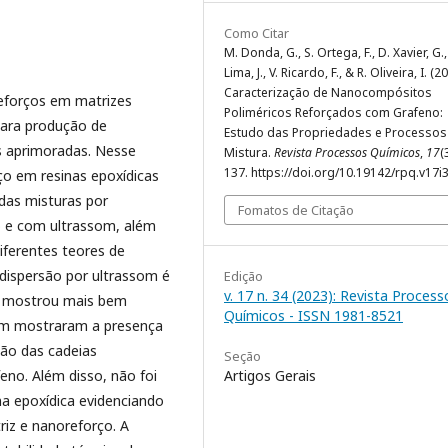
Como Citar
M. Donda, G., S. Ortega, F., D. Xavier, G., 
Lima, J., V. Ricardo, F., & R. Oliveira, I. (2
Caracterização de Nanocompósitos
eforços em matrizes
Poliméricos Reforçados com Grafeno:
para produção de
Estudo das Propriedades e Processos
s aprimoradas. Nesse
Mistura.
Revista Processos Químicos
,
17
(
137. https://doi.org/10.19142/rpq.v17i
ço em resinas epoxídicas
adas misturas por
Fomatos de Citação
o e com ultrassom, além
iferentes teores de
dispersão por ultrassom é
Edição
v. 17 n. 34 (2023): Revista Process
e mostrou mais bem
Químicos - ISSN 1981-8521
ém mostraram a presença
ão das cadeias
Seção
Artigos Gerais
eno. Além disso, não foi
na epoxídica evidenciando
iz e nanoreforço. A