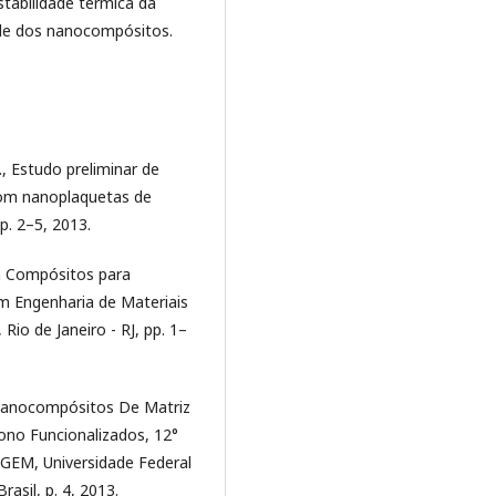
tabilidade térmica da
de dos nanocompósitos.
, Estudo preliminar de
com nanoplaquetas de
p. 2–5, 2013.
m Compósitos para
m Engenharia de Materiais
io de Janeiro - RJ, pp. 1–
., Nanocompósitos De Matriz
ono Funcionalizados, 12°
PGEM, Universidade Federal
asil, p. 4, 2013.