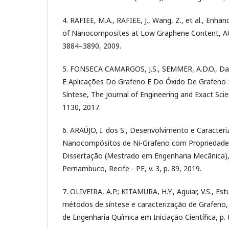
4. RAFIEE, M.A., RAFIEE, J., Wang, Z., et al., Enh
of Nanocomposites at Low Graphene Content, ACS 
3884–3890, 2009.
5. FONSECA CAMARGOS, J.S., SEMMER, A.D.O., Da Si
E Aplicações Do Grafeno E Do Óxido De Grafeno E
Síntese, The Journal of Engineering and Exact Scien
1130, 2017.
6. ARAÚJO, I. dos S., Desenvolvimento e Caracte
Nanocompósitos de Ni-Grafeno com Propriedades
Dissertação (Mestrado em Engenharia Mecânica), 
Pernambuco, Recife - PE, v. 3, p. 89, 2019.
7. OLIVEIRA, A.P.; KITAMURA, H.Y., Aguiar, V.S., Es
métodos de síntese e caracterização de Grafeno, 
de Engenharia Química em Iniciação Científica, p. 