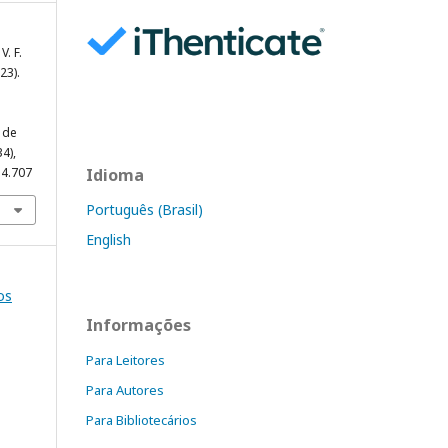
V. F.
023).
 de
34),
34.707
Idioma
Português (Brasil)
English
os
Informações
Para Leitores
Para Autores
Para Bibliotecários