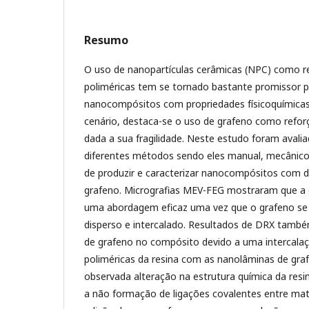
Resumo
O uso de nanopartículas cerâmicas (NPC) como r
poliméricas tem se tornado bastante promissor 
nanocompósitos com propriedades físicoquímica
cenário, destaca-se o uso de grafeno como refor
dada a sua fragilidade. Neste estudo foram avali
diferentes métodos sendo eles manual, mecânic
de produzir e caracterizar nanocompósitos com d
grafeno. Micrografias MEV-FEG mostraram que a 
uma abordagem eficaz uma vez que o grafeno s
disperso e intercalado. Resultados de DRX tamb
de grafeno no compósito devido a uma intercalaç
poliméricas da resina com as nanolâminas de graf
observada alteração na estrutura química da resi
a não formação de ligações covalentes entre matr