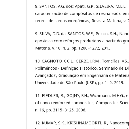
8. SANTOS, A.G. dos; Apati, G.P., SILVEIRA, M.L.L., 
caracterização de compósitos de resina epóxi em
teores de cargas inorgânicas, Revista Materia, v. 
9. SILVA, D.D. da; SANTOS, W.F., Pezzin, S.H., Na
epoxídica com reforços produzidos a partir do graf
Materia, v. 18, n. 2, pp. 1260–1272, 2013.
10. CAGNOTO, C.C.L.; GERBI, J.P.M., Torricillas, V.
Poliméricos - Definição Histórico, Seminário de Dis
Avançados’, Graduação em Engenharia de Materia
Universidade de São Paulo (USP), pp. 1–9, 2019.
11. FIEDLER, B., GOJNY, F.H., Wichmann, M.H.G., e
of nano-reinforced composites, Composites Scien
n. 16, pp. 3115–3125, 2006.
12. KUMAR, S.K., KRISHNAMOORTI, R., Nanocompo