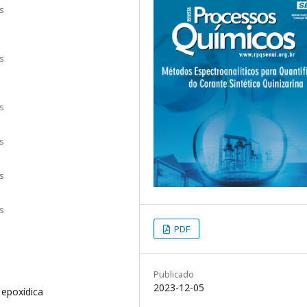
s
s
s
s
s
s
PDF
Publicado
2023-12-05
 epoxídica