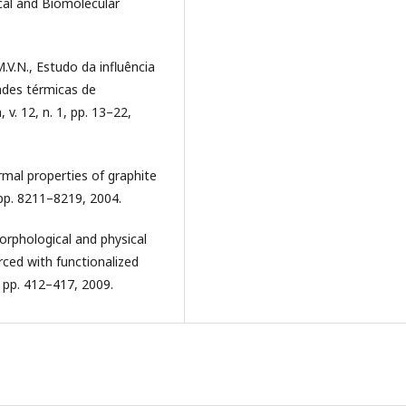
cal and Biomolecular
V.N., Estudo da influência
ades térmicas de
v. 12, n. 1, pp. 13–22,
rmal properties of graphite
 pp. 8211–8219, 2004.
Morphological and physical
rced with functionalized
, pp. 412–417, 2009.