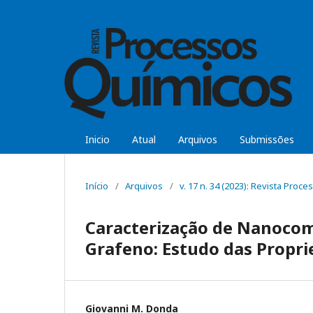
Inicio
Atual
Arquivos
Submissões
Início
/
Arquivos
/
v. 17 n. 34 (2023): Revista Pro
Caracterização de Nanocom
Grafeno: Estudo das Propri
Giovanni M. Donda