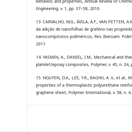
behavior, and properties, Annual Review of Chemi
Engineering, v. 1, pp. 37–58, 2010.
13. CARVALHO, M.G., ÁVILA, A.F., VAN PETTEN, A.M.
da adição de nanofolhas de grafeno nas propried
nanocompósitos poliméricos, Rev. Iberoam. Polim, 
2011.
14. YASMIN, A., DANIEL, I.M., Mechanical and the
platelet/epoxiy composites, Polymer, v. 45, n. 24,
15. NGUYEN, D.A., LEE, Y.R., RAGHU, A. V., et al., 
properties of a thermoplastic polyurethane reinfo
graphene sheet, Polymer International, v. 58, n. 4