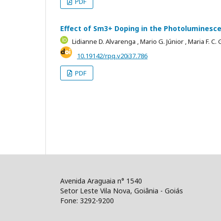
PDF
Effect of Sm3+ Doping in the Photoluminesce
Lidianne D. Alvarenga ,
Mario G. Júnior ,
Maria F. C.
10.19142/rpq.v20i37.786
PDF
Avenida Araguaia n° 1540
Setor Leste Vila Nova, Goiânia - Goiás
Fone: 3292-9200