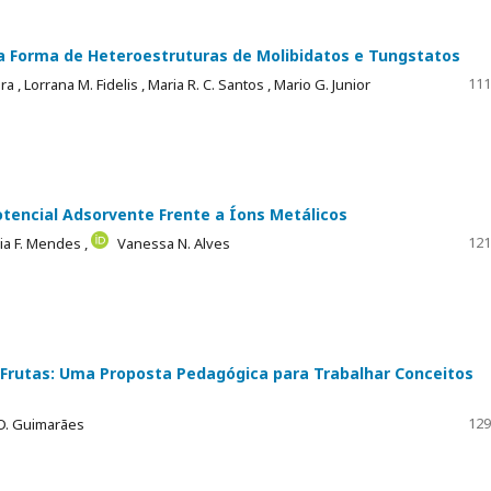
na Forma de Heteroestruturas de Molibidatos e Tungstatos
111
ira ,
Lorrana M. Fidelis ,
Maria R. C. Santos ,
Mario G. Junior
Potencial Adsorvente Frente a Íons Metálicos
121
ia F. Mendes ,
Vanessa N. Alves
Frutas: Uma Proposta Pedagógica para Trabalhar Conceitos
129
D. Guimarães