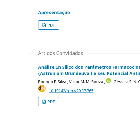
Apresentação
PDF
Artigos Convidados
Análise In Silico dos Parâmetros Farmacociné
(Astronium Urundeuva ) e seu Potencial Anti
Rodrigo F. Silva ,
Victor M. M. Souza ,
Géssica E. N. 
10.19142/rpq.v20i37.765
PDF