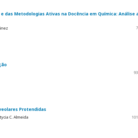
 e das Metodologias Ativas na Docência em Química: Análise 
7
tinez
ção
93
veolares Protendidas
tycia C. Almeida
101