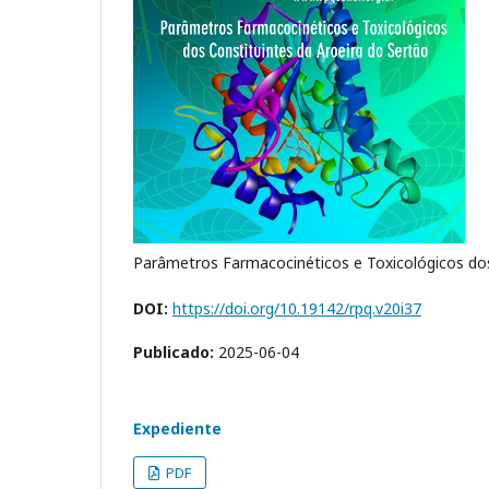
Parâmetros Farmacocinéticos e Toxicológicos dos
DOI:
https://doi.org/10.19142/rpq.v20i37
Publicado:
2025-06-04
Expediente
PDF