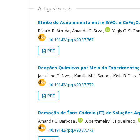
Artigos Gerais
Efeito do Acoplamento entre BiVO₄ e CoFe₂O₄ 
Rívia A. R. Arruda ,
Amanda G. Silva ,
Yagly G. S. Go
10.19142/rpq.v20i37.767
PDF
Reações Químicas por Meio da Experimentaç
Jaqueline O. Alves ,
Kamilla M. L. Santos ,
Keila B. Dias ,
10.19142/rpq.v20i37.772
PDF
Remoção de Íons Cádmio (II) de Soluções Aqu
Amanda G. Barbosa ,
Alberthmeiry T. Figueiredo ,
10.19142/rpq.v20i37.773