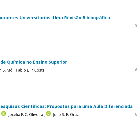
rantes Universitários: Uma Revisão Bibliográfica
5
de Química no Ensino Superior
6
 S. Mól ,
Fabio L. P. Costa
esquisas Científicas: Propostas para uma Aula Diferenciada
6
,
Jocélia P. C. Oliveira ,
Julio S. E. Ortiz