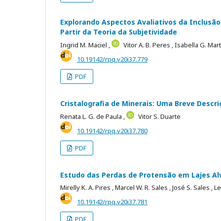
Explorando Aspectos Avaliativos da Inclusão
Partir da Teoria da Subjetividade
Ingrid M. Maciel ,
Vitor A. B. Peres ,
Isabella G. Mar
10.19142/rpq.v20i37.779
PDF
Cristalografia de Minerais: Uma Breve Descri
Renata L. G. de Paula ,
Vitor S. Duarte
10.19142/rpq.v20i37.780
PDF
Estudo das Perdas de Protensão em Lajes Al
Mirelly K. A. Pires ,
Marcel W. R. Sales ,
José S. Sales ,
Le
10.19142/rpq.v20i37.781
PDF