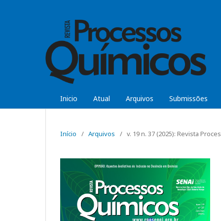
Inicio
Atual
Arquivos
Submissões
Início
/
Arquivos
/
v. 19 n. 37 (2025): Revista Pro