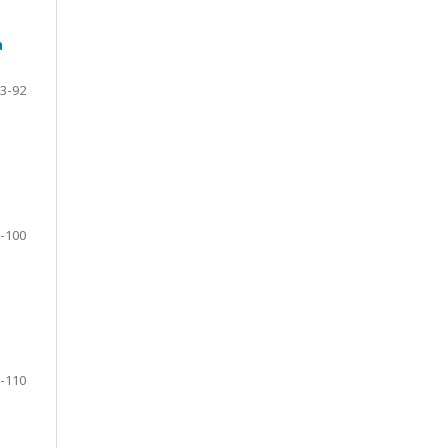
a
3-92
-100
-110