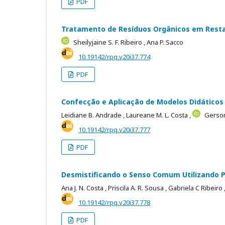
PDF
Tratamento de Resíduos Orgânicos em Restau
Sheilyjaine S. F. Ribeiro ,
Ana P. Sacco
10.19142/rpq.v20i37.774
PDF
Confecção e Aplicação de Modelos Didáticos 
Leidiane B. Andrade ,
Laureane M. L. Costa ,
Gerson
10.19142/rpq.v20i37.777
PDF
Desmistificando o Senso Comum Utilizando P
Ana J. N. Costa ,
Priscila A. R. Sousa ,
Gabriela C Ribeiro 
10.19142/rpq.v20i37.778
PDF