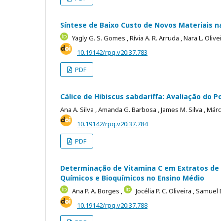
Síntese de Baixo Custo de Novos Materiais 
Yagly G. S. Gomes ,
Rívia A. R. Arruda ,
Nara L. Olive
10.19142/rpq.v20i37.783
PDF
Cálice de Hibiscus sabdariffa: Avaliação do 
Ana A. Silva ,
Amanda G. Barbosa ,
James M. Silva ,
Márc
10.19142/rpq.v20i37.784
PDF
Determinação de Vitamina C em Extratos de 
Químicos e Bioquímicos no Ensino Médio
Ana P. A. Borges ,
Jocélia P. C. Oliveira ,
Samuel 
10.19142/rpq.v20i37.788