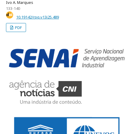
Ivo A. Marques
133-140
10.19142/rpq.v13i25.489
PDF