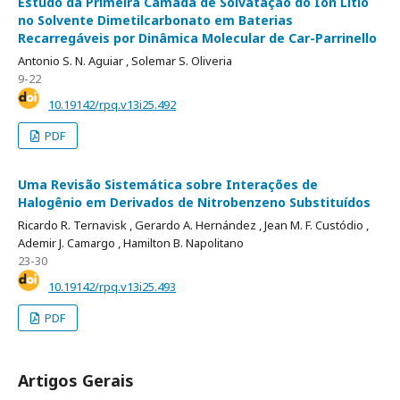
Estudo da Primeira Camada de Solvatação do Íon Lítio
no Solvente Dimetilcarbonato em Baterias
Recarregáveis por Dinâmica Molecular de Car-Parrinello
Antonio S. N. Aguiar ,
Solemar S. Oliveria
9-22
10.19142/rpq.v13i25.492
PDF
Uma Revisão Sistemática sobre Interações de
Halogênio em Derivados de Nitrobenzeno Substituídos
Ricardo R. Ternavisk ,
Gerardo A. Hernández ,
Jean M. F. Custódio ,
Ademir J. Camargo ,
Hamilton B. Napolitano
23-30
10.19142/rpq.v13i25.493
PDF
Artigos Gerais