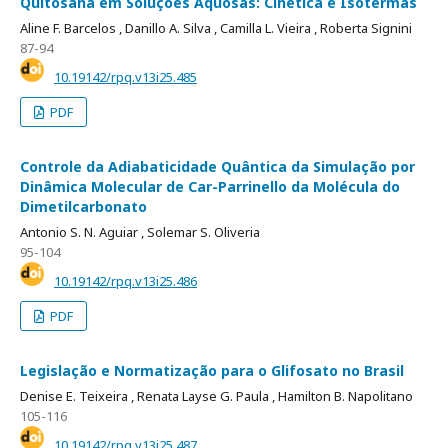
Quitosana em Soluções Aquosas: Cinética e Isotermas
Aline F. Barcelos ,
Danillo A. Silva ,
Camilla L. Vieira ,
Roberta Signini
87-94
10.19142/rpq.v13i25.485
PDF
Controle da Adiabaticidade Quântica da Simulação por
Dinâmica Molecular de Car-Parrinello da Molécula do
Dimetilcarbonato
Antonio S. N. Aguiar ,
Solemar S. Oliveria
95-104
10.19142/rpq.v13i25.486
PDF
Legislação e Normatização para o Glifosato no Brasil
Denise E. Teixeira ,
Renata Layse G. Paula ,
Hamilton B. Napolitano
105-116
10.19142/rpq.v13i25.487