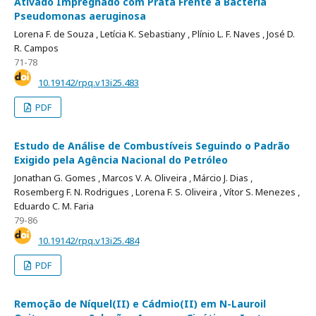
Ativado Impregnado com Prata Frente à Bactéria
Pseudomonas aeruginosa
Lorena F. de Souza ,
Letícia K. Sebastiany ,
Plínio L. F. Naves ,
José D.
R. Campos
71-78
10.19142/rpq.v13i25.483
PDF
Estudo de Análise de Combustíveis Seguindo o Padrão
Exigido pela Agência Nacional do Petróleo
Jonathan G. Gomes ,
Marcos V. A. Oliveira ,
Márcio J. Dias ,
Rosemberg F. N. Rodrigues ,
Lorena F. S. Oliveira ,
Vítor S. Menezes ,
Eduardo C. M. Faria
79-86
10.19142/rpq.v13i25.484
PDF
Remoção de Níquel(II) e Cádmio(II) em N-Lauroil