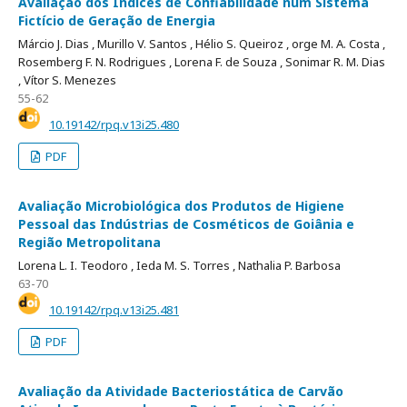
Avaliação dos Índices de Confiabilidade num Sistema
Fictício de Geração de Energia
Márcio J. Dias ,
Murillo V. Santos ,
Hélio S. Queiroz ,
orge M. A. Costa ,
Rosemberg F. N. Rodrigues ,
Lorena F. de Souza ,
Sonimar R. M. Dias
,
Vítor S. Menezes
55-62
10.19142/rpq.v13i25.480
PDF
Avaliação Microbiológica dos Produtos de Higiene
Pessoal das Indústrias de Cosméticos de Goiânia e
Região Metropolitana
Lorena L. I. Teodoro ,
Ieda M. S. Torres ,
Nathalia P. Barbosa
63-70
10.19142/rpq.v13i25.481
PDF
Avaliação da Atividade Bacteriostática de Carvão