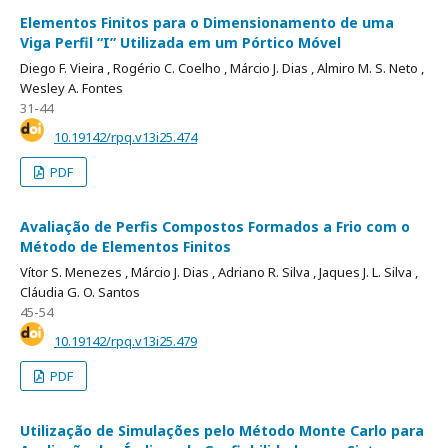
Elementos Finitos para o Dimensionamento de uma
Viga Perfil “I” Utilizada em um Pórtico Móvel
Diego F. Vieira ,
Rogério C. Coelho ,
Márcio J. Dias ,
Almiro M. S. Neto ,
Wesley A. Fontes
31-44
10.19142/rpq.v13i25.474
PDF
Avaliação de Perfis Compostos Formados a Frio com o
Método de Elementos Finitos
Vítor S. Menezes ,
Márcio J. Dias ,
Adriano R. Silva ,
Jaques J. L. Silva ,
Cláudia G. O. Santos
45-54
10.19142/rpq.v13i25.479
PDF
Utilização de Simulações pelo Método Monte Carlo para