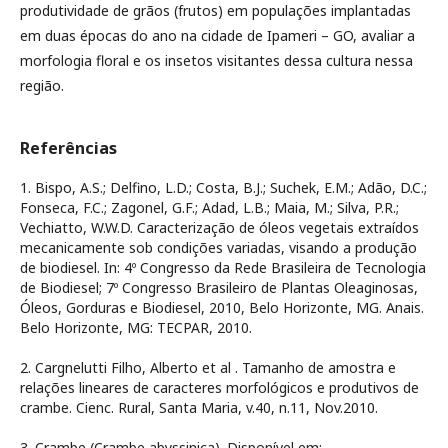
produtividade de grãos (frutos) em populações implantadas
em duas épocas do ano na cidade de Ipameri – GO, avaliar a
morfologia floral e os insetos visitantes dessa cultura nessa
região.
Referências
1. Bispo, A.S.; Delfino, L.D.; Costa, B.J.; Suchek, E.M.; Adão, D.C.;
Fonseca, F.C.; Zagonel, G.F.; Adad, L.B.; Maia, M.; Silva, P.R.;
Vechiatto, W.W.D. Caracterização de óleos vegetais extraídos
mecanicamente sob condições variadas, visando a produção
de biodiesel. In: 4º Congresso da Rede Brasileira de Tecnologia
de Biodiesel; 7º Congresso Brasileiro de Plantas Oleaginosas,
Óleos, Gorduras e Biodiesel, 2010, Belo Horizonte, MG. Anais.
Belo Horizonte, MG: TECPAR, 2010.
2. Cargnelutti Filho, Alberto et al . Tamanho de amostra e
relações lineares de caracteres morfológicos e produtivos de
crambe. Cienc. Rural, Santa Maria, v.40, n.11, Nov.2010.
3. Crambe (Crambe abyssinica). Disponível em: