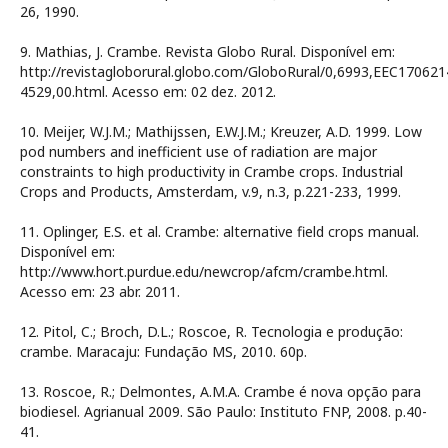
26, 1990.
9. Mathias, J. Crambe. Revista Globo Rural. Disponível em:
http://revistagloborural.globo.com/GloboRural/0,6993,EEC170621
4529,00.html. Acesso em: 02 dez. 2012.
10. Meijer, W.J.M.; Mathijssen, E.W.J.M.; Kreuzer, A.D. 1999. Low
pod numbers and inefficient use of radiation are major
constraints to high productivity in Crambe crops. Industrial
Crops and Products, Amsterdam, v.9, n.3, p.221-233, 1999.
11. Oplinger, E.S. et al. Crambe: alternative field crops manual.
Disponível em:
http://www.hort.purdue.edu/newcrop/afcm/crambe.html.
Acesso em: 23 abr. 2011.
12. Pitol, C.; Broch, D.L.; Roscoe, R. Tecnologia e produção:
crambe. Maracaju: Fundação MS, 2010. 60p.
13. Roscoe, R.; Delmontes, A.M.A. Crambe é nova opção para
biodiesel. Agrianual 2009. São Paulo: Instituto FNP, 2008. p.40-
41.