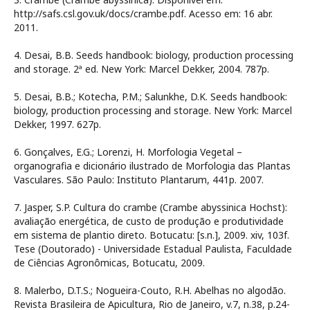
http://safs.csl.gov.uk/docs/crambe.pdf. Acesso em: 16 abr.
2011.
4. Desai, B.B. Seeds handbook: biology, production processing
and storage. 2ª ed. New York: Marcel Dekker, 2004. 787p.
5. Desai, B.B.; Kotecha, P.M.; Salunkhe, D.K. Seeds handbook:
biology, production processing and storage. New York: Marcel
Dekker, 1997. 627p.
6. Gonçalves, E.G.; Lorenzi, H. Morfologia Vegetal –
organografia e dicionário ilustrado de Morfologia das Plantas
Vasculares. São Paulo: Instituto Plantarum, 441p. 2007.
7. Jasper, S.P. Cultura do crambe (Crambe abyssinica Hochst):
avaliação energética, de custo de produção e produtividade
em sistema de plantio direto. Botucatu: [s.n.], 2009. xiv, 103f.
Tese (Doutorado) - Universidade Estadual Paulista, Faculdade
de Ciências Agronômicas, Botucatu, 2009.
8. Malerbo, D.T.S.; Nogueira-Couto, R.H. Abelhas no algodão.
Revista Brasileira de Apicultura, Rio de Janeiro, v.7, n.38, p.24-