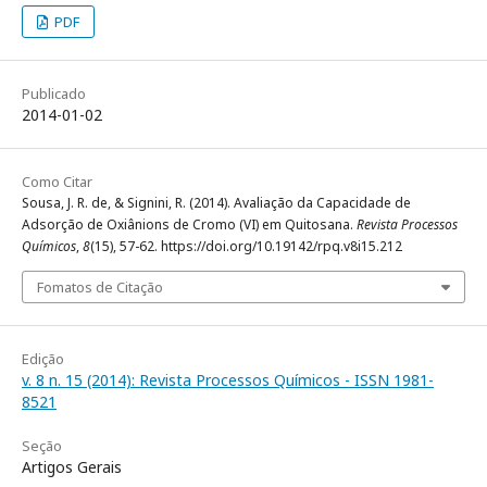
PDF
Publicado
2014-01-02
Como Citar
Sousa, J. R. de, & Signini, R. (2014). Avaliação da Capacidade de
Adsorção de Oxiânions de Cromo (VI) em Quitosana.
Revista Processos
Químicos
,
8
(15), 57-62. https://doi.org/10.19142/rpq.v8i15.212
Fomatos de Citação
Edição
v. 8 n. 15 (2014): Revista Processos Químicos - ISSN 1981-
8521
Seção
Artigos Gerais