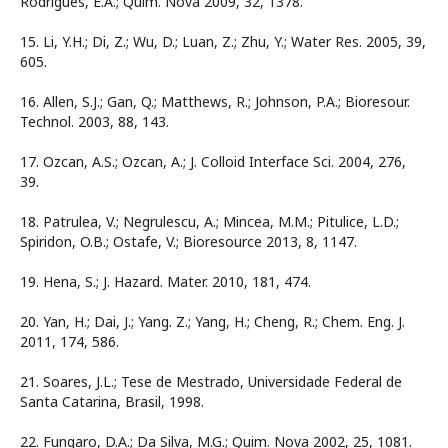
Rodrigues, E.A.; Quim. Nova 2009, 32, 1378.
15. Li, Y.H.; Di, Z.; Wu, D.; Luan, Z.; Zhu, Y.; Water Res. 2005, 39,
605.
16. Allen, S.J.; Gan, Q.; Matthews, R.; Johnson, P.A.; Bioresour.
Technol. 2003, 88, 143.
17. Ozcan, A.S.; Ozcan, A.; J. Colloid Interface Sci. 2004, 276,
39.
18. Patrulea, V.; Negrulescu, A.; Mincea, M.M.; Pitulice, L.D.;
Spiridon, O.B.; Ostafe, V.; Bioresource 2013, 8, 1147.
19. Hena, S.; J. Hazard. Mater. 2010, 181, 474.
20. Yan, H.; Dai, J.; Yang. Z.; Yang, H.; Cheng, R.; Chem. Eng. J.
2011, 174, 586.
21. Soares, J.L.; Tese de Mestrado, Universidade Federal de
Santa Catarina, Brasil, 1998.
22. Fungaro, D.A.; Da Silva, M.G.; Quim. Nova 2002, 25, 1081.