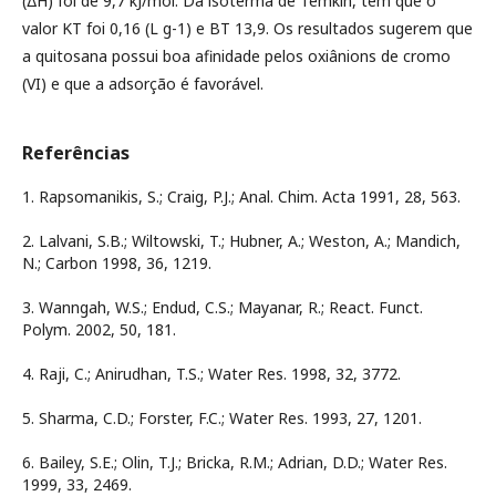
(∆H) foi de 9,7 kJ/mol. Da isoterma de Temkin, tem que o
valor KT foi 0,16 (L g-1) e BT 13,9. Os resultados sugerem que
a quitosana possui boa afinidade pelos oxiânions de cromo
(VI) e que a adsorção é favorável.
Referências
1. Rapsomanikis, S.; Craig, P.J.; Anal. Chim. Acta 1991, 28, 563.
2. Lalvani, S.B.; Wiltowski, T.; Hubner, A.; Weston, A.; Mandich,
N.; Carbon 1998, 36, 1219.
3. Wanngah, W.S.; Endud, C.S.; Mayanar, R.; React. Funct.
Polym. 2002, 50, 181.
4. Raji, C.; Anirudhan, T.S.; Water Res. 1998, 32, 3772.
5. Sharma, C.D.; Forster, F.C.; Water Res. 1993, 27, 1201.
6. Bailey, S.E.; Olin, T.J.; Bricka, R.M.; Adrian, D.D.; Water Res.
1999, 33, 2469.