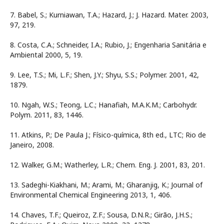
7. Babel, S.; Kurniawan, T.A.; Hazard, J.; J. Hazard. Mater. 2003,
97, 219.
8. Costa, C.A.; Schneider, I.A.; Rubio, J.; Engenharia Sanitária e
Ambiental 2000, 5, 19.
9. Lee, T.S.; Mi, L.F.; Shen, J.Y.; Shyu, S.S.; Polymer. 2001, 42,
1879.
10. Ngah, W.S.; Teong, L.C.; Hanafiah, M.A.K.M.; Carbohydr.
Polym. 2011, 83, 1446.
11. Atkins, P.; De Paula J.; Físico-química, 8th ed., LTC; Rio de
Janeiro, 2008.
12. Walker, G.M.; Watherley, L.R.; Chem. Eng. J. 2001, 83, 201.
13. Sadeghi-Kiakhani, M.; Arami, M.; Gharanjig, K.; Journal of
Environmental Chemical Engineering 2013, 1, 406.
14. Chaves, T.F.; Queiroz, Z.F.; Sousa, D.N.R.; Girão, J.H.S.;